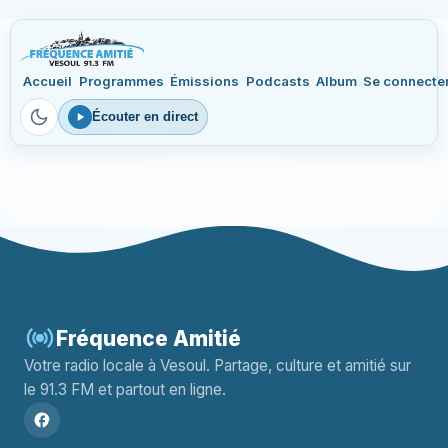
Accueil
Programmes
Émissions
Podcasts
Album
Se connecte
Écouter en direct
Fréquence Amitié
Votre radio locale à Vesoul. Partage, culture et amitié sur
le 91.3 FM et partout en ligne.