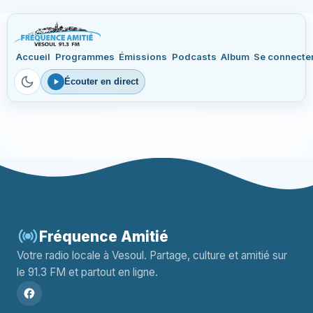
Accueil
Programmes
Émissions
Podcasts
Album
Se connecte
Écouter en direct
Fréquence Amitié
Votre radio locale à Vesoul. Partage, culture et amitié sur
le 91.3 FM et partout en ligne.