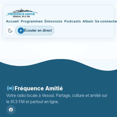
Accueil
Programmes
Émissions
Podcasts
Album
Se connecte
Écouter en direct
Fréquence Amitié
Votre radio locale à Vesoul. Partage, culture et amitié sur
le 91.3 FM et partout en ligne.