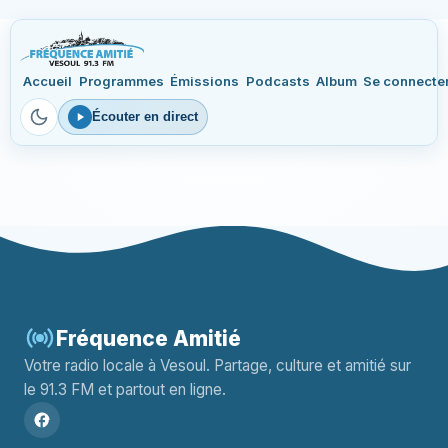
Accueil
Programmes
Émissions
Podcasts
Album
Se connecte
Écouter en direct
Fréquence Amitié
Votre radio locale à Vesoul. Partage, culture et amitié sur
le 91.3 FM et partout en ligne.