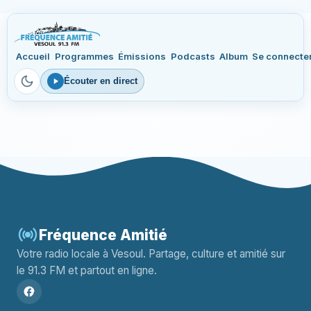
Accueil
Programmes
Émissions
Podcasts
Album
Se connecte
Écouter en direct
Fréquence Amitié
Votre radio locale à Vesoul. Partage, culture et amitié sur
le 91.3 FM et partout en ligne.