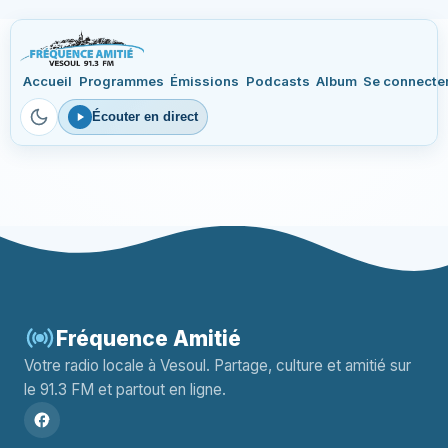
Accueil
Programmes
Émissions
Podcasts
Album
Se connecte
Écouter en direct
Fréquence Amitié
Votre radio locale à Vesoul. Partage, culture et amitié sur
le 91.3 FM et partout en ligne.