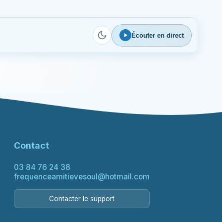
Écouter en direct
Contact
03 84 76 24 38
frequenceamitievesoul@hotmail.com
Contacter le support