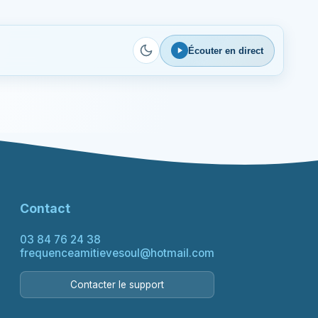
Écouter en direct
Contact
03 84 76 24 38
frequenceamitievesoul@hotmail.com
Contacter le support