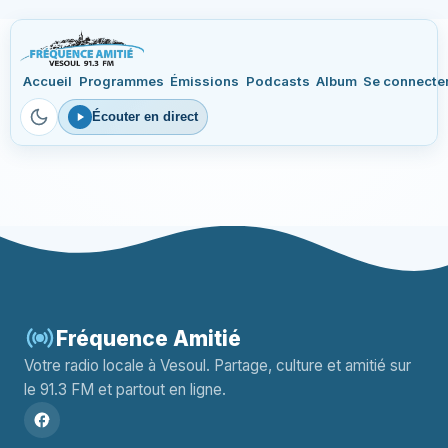
Accueil
Programmes
Émissions
Podcasts
Album
Se connecte
Écouter en direct
Fréquence Amitié
Votre radio locale à Vesoul. Partage, culture et amitié sur
le 91.3 FM et partout en ligne.