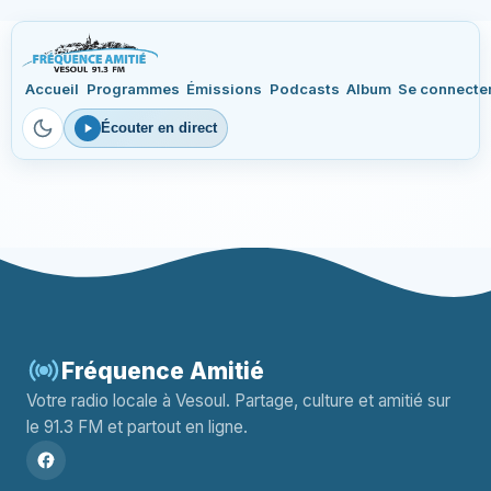
Accueil
Programmes
Émissions
Podcasts
Album
Se connecte
Écouter en direct
Fréquence Amitié
Votre radio locale à Vesoul. Partage, culture et amitié sur
le 91.3 FM et partout en ligne.