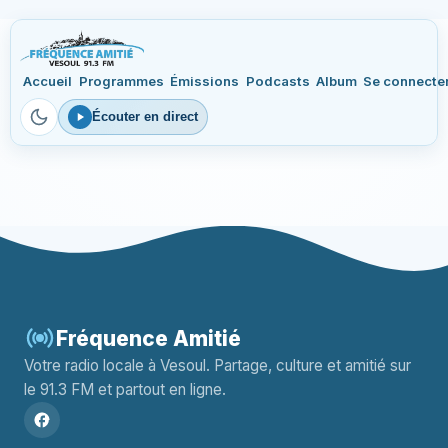
Accueil
Programmes
Émissions
Podcasts
Album
Se connecte
Écouter en direct
Fréquence Amitié
Votre radio locale à Vesoul. Partage, culture et amitié sur
le 91.3 FM et partout en ligne.