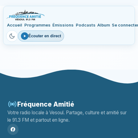
Accueil
Programmes
Émissions
Podcasts
Album
Se connecte
Écouter en direct
Fréquence Amitié
Votre radio locale à Vesoul. Partage, culture et amitié sur
le 91.3 FM et partout en ligne.