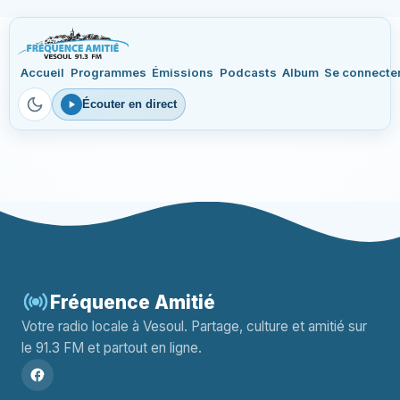
Accueil
Programmes
Émissions
Podcasts
Album
Se connecte
Écouter en direct
Fréquence Amitié
Votre radio locale à Vesoul. Partage, culture et amitié sur
le 91.3 FM et partout en ligne.