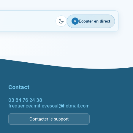
Écouter en direct
Contact
03 84 76 24 38
frequenceamitievesoul@hotmail.com
Contacter le support