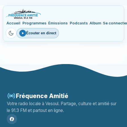
Accueil
Programmes
Émissions
Podcasts
Album
Se connecte
Écouter en direct
Fréquence Amitié
Votre radio locale à Vesoul. Partage, culture et amitié sur
le 91.3 FM et partout en ligne.