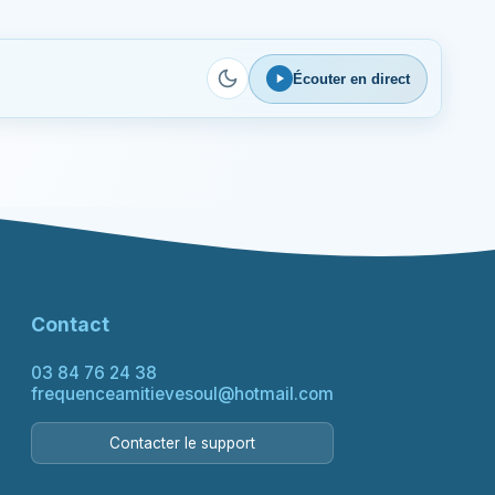
Écouter en direct
Contact
03 84 76 24 38
frequenceamitievesoul@hotmail.com
Contacter le support