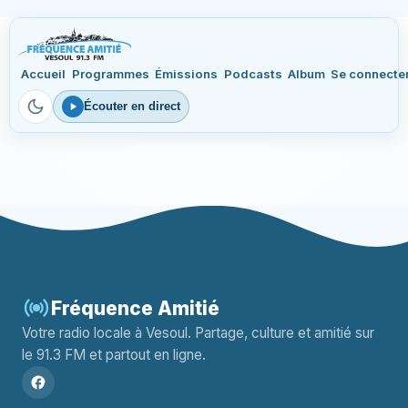
Accueil
Programmes
Émissions
Podcasts
Album
Se connecte
Écouter en direct
Fréquence Amitié
Votre radio locale à Vesoul. Partage, culture et amitié sur
le 91.3 FM et partout en ligne.