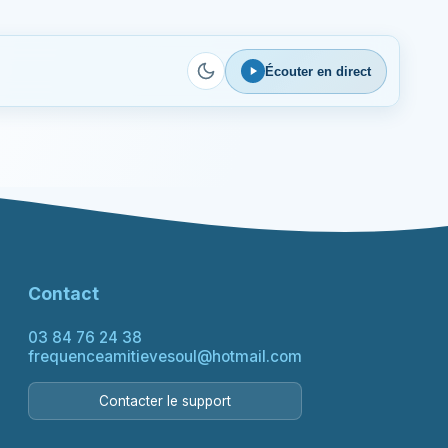
Écouter en direct
Contact
03 84 76 24 38
frequenceamitievesoul@hotmail.com
Contacter le support